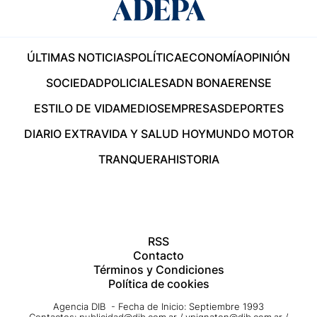
ÚLTIMAS NOTICIAS
POLÍTICA
ECONOMÍA
OPINIÓN
SOCIEDAD
POLICIALES
ADN BONAERENSE
ESTILO DE VIDA
MEDIOS
EMPRESAS
DEPORTES
DIARIO EXTRA
VIDA Y SALUD HOY
MUNDO MOTOR
TRANQUERA
HISTORIA
RSS
Contacto
Términos y Condiciones
Política de cookies
Agencia DIB - Fecha de Inicio: Septiembre 1993