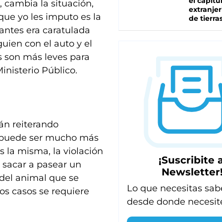
el capítu
, cambia la situación,
extranjer
que yo les imputo es la
de tierra
antes era caratulada
uien con el auto y el
s son más leves para
Ministerio Público.
tán reiterando
 puede ser mucho más
s la misma, la violación
¡Suscribite a
 sacar a pasear un
Newsletter
 del animal que se
Lo que necesitas sab
s casos se requiere
desde donde necesit