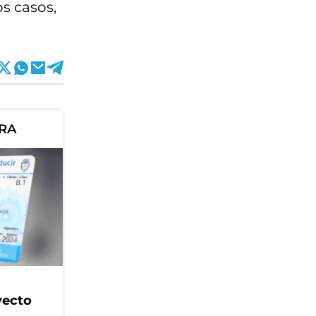
s casos,
ORA
yecto