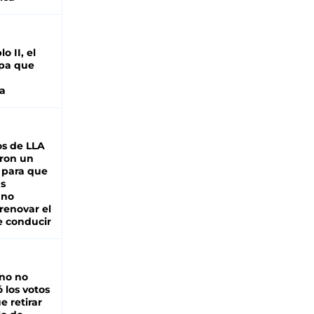
o II, el
pa que
a
s de LLA
ron un
 para que
as
 no
renovar el
e conducir
rno no
 los votos
e retirar