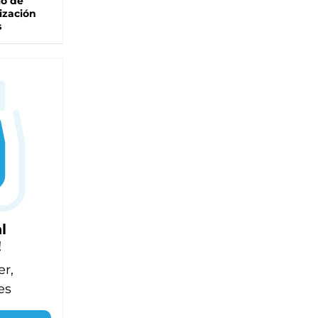
lo de
ización
s
l
!
er,
es