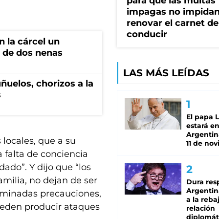
para que las multas
impagas no impida
renovar el carnet de
conducir
 la cárcel un
 de dos nenas
LAS MÁS LEÍDAS
ñuelos, chorizos a la
s
El papa 
estará en
Argentina
 locales, que a su
11 de no
 falta de conciencia
ado”. Y dijo que “los
milia, no dejan de ser
Dura res
Argentina
rminadas precauciones,
a la reba
ueden producir ataques
relación
diplomát