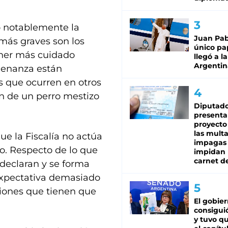
o notablemente la
Juan Pabl
más graves son los
único pa
tener más cuidado
llegó a la
Argentin
denanza están
s que ocurren en otros
on de un perro mestizo
Diputado
presenta
proyecto
las mult
ue la Fiscalía no actúa
impagas
o. Respecto de lo que
impidan 
carnet d
declaran y se forma
expectativa demasiado
tiones que tienen que
El gobie
consiguió
y tuvo qu