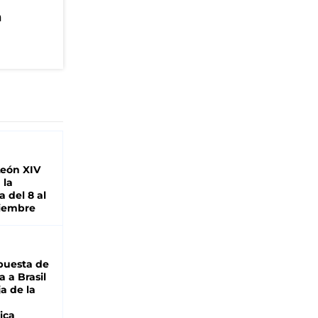
n
León XIV
 la
 del 8 al
viembre
puesta de
 a Brasil
ja de la
ica