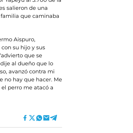
r Yapeyú al 3.700 de la
es salieron de una
a familia que caminaba
ermo Aispuro,
 con su hijo y sus
“advierto que se
dije al dueño que lo
eso, avanzó contra mi
ue no hay que hacer. Me
 el perro me atacó a