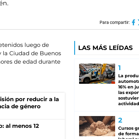
én.
Para compartir:
etenidos luego de
LAS MÁS LEÍDAS
 y la Ciudad de Buenos
nores de edad durante
La produ
automotr
16% en ju
las expo
sostuvier
sión por reducir a la
activida
ncia de género
o: al menos 12
Cursos gr
de forma