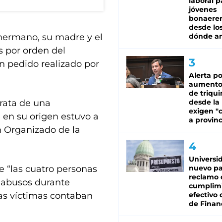
laboral p
jóvenes
bonaere
desde los
 hermano, su madre y el
dónde an
s por orden del
n pedido realizado por
Alerta po
aumento
de triqui
trata de una
desde la
exigen "c
 en su origen estuvo a
a provinc
en Organizado de la
Universi
ue “las cuatro personas
nuevo pa
reclamo 
 abusos durante
cumplim
las víctimas contaban
efectivo 
de Finan