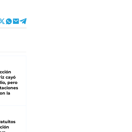
cción
iz cayó
lio, pero
rtaciones
on la
d
atuitos
ción