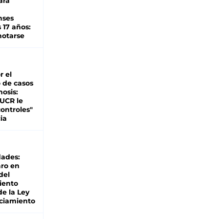
ara
nses
 17 años:
otarse
r el
 de casos
nosis:
 UCR le
ontroles"
ia
dades:
ro en
del
iento
de la Ley
ciamiento