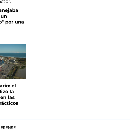
anejaba
 un
o" por una
rio: el
lizó la
 en las
rácticos
ERENSE