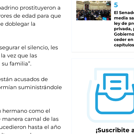
padrino prostituyeron a
El Senad
ores de edad para que
media sa
de doblegar la
ley de p
privada, 
Gobierno
ceder en
capítulos
egurar el silencio, les
la vez que las
su familia”.
están acusados de
dormían suministrándole
su hermano como el
 manera carnal de las
ucedieron hasta el año
¡Suscribite a