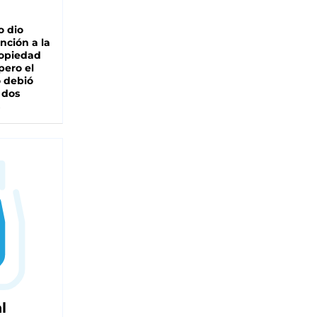
o dio
nción a la
ropiedad
pero el
 debió
 dos
l