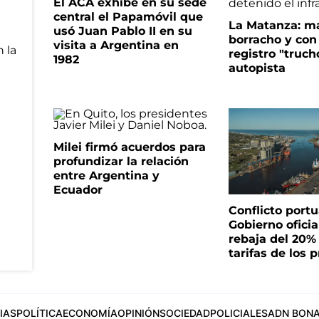
El ACA exhibe en su sede
central el Papamóvil que
La Matanza: m
usó Juan Pablo II en su
borracho y con
visita a Argentina en
registro "truch
1982
autopista
Milei firmó acuerdos para
profundizar la relación
entre Argentina y
Ecuador
Conflicto portua
Gobierno oficia
rebaja del 20%
tarifas de los p
IAS
POLÍTICA
ECONOMÍA
OPINIÓN
SOCIEDAD
POLICIALES
ADN BONA