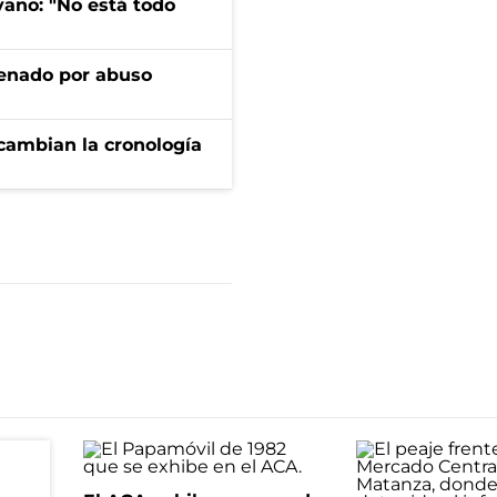
yano: "No está todo
denado por abuso
cambian la cronología