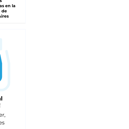
s
as en la
a de
ires
l
!
er,
es