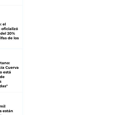
: el
oficializó
 del 20%
ifas de los
tano:
cía Cuerva
o está
 de
s
das"
mil
s están