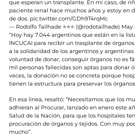
que esperan un transplante. En mi caso, de ri
paciente renal hace muchos años y estoy en d
de dos.
pic.twitter.com/GDh9T4rqMc
— Rodolfo Tailhade ⭐️⭐️⭐️ (@rodotailhade)
May 
“Hoy hay 7.044 argentinos que están en la list
INCUCAI para recibir un trasplante de órganos.
a la solidaridad de los argentinos y argentina
voluntad de donar, conseguir órganos no es fác
mil personas fallecidas son aptas para donar 
veces, la donación no se concreta porque hospi
tienen la estructura para preservar los órganos
En esa línea, resaltó: “Necesitamos que los mu
adhieran al Procurar, lanzado en enero este añ
Salud de la Nación, para que los hospitales t
procuración de órganos y tejidos. Con muy p
mucho”.