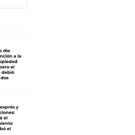
o dio
nción a la
ropiedad
pero el
 debió
 dos
 exprés y
ciones:
á el
miento
bó el