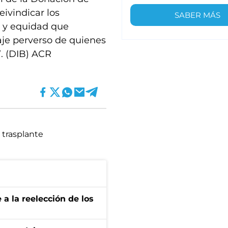
ivindicar los
SABER MÁS
a y equidad que
aje perverso de quienes
. (DIB) ACR
trasplante
e a la reelección de los