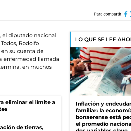
Para compartir:
 el diputado nacional
LO QUE SE LEE AH
 Todos, Rodolfo
o en su cuenta de
una enfermedad llamada
y termina, en muchos
a eliminar el límite a
Inflación y endeud
tes
familiar: la economí
bonaerense está pe
el promedio naciona
zación de tierras,
dos variables clave