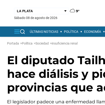
9°
sábado 08 de agosto de 2026
ÚLTIMAS NOTICIAS
POLÍTICA
ECONOMÍA
Portada
>
Política
>
Sociedad
>
insuficiencia renal
El diputado Tail
hace diálisis y p
provincias que a
El legislador padece una enfermedad llama