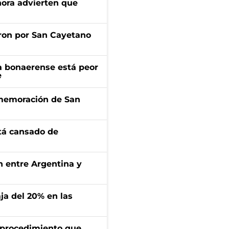
ahora advierten que
ron por San Cayetano
a bonaerense está peor
e
onmemoración de San
stá cansado de
ón entre Argentina y
aja del 20% en las
l procedimiento que