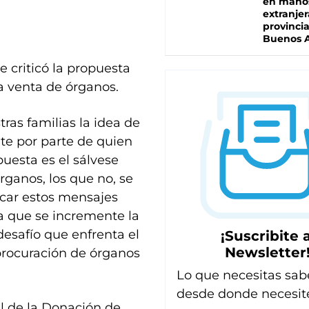
en mano
extranjer
provinci
Buenos A
e criticó la propuesta
la venta de órganos.
as familias la idea de
nte por parte de quien
uesta es el sálvese
rganos, los que no, se
icar estos mensajes
a que se incremente la
desafío que enfrenta el
¡Suscribite a
Newsletter
procuración de órganos
Lo que necesitas sab
desde donde necesit
al de la Donación de