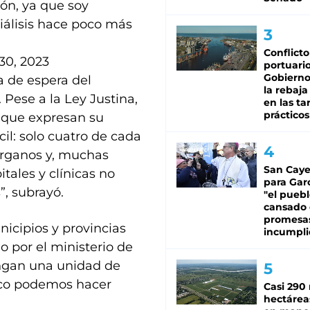
ñón, ya que soy
iálisis hace poco más
Conflicto
30, 2023
portuario
Gobierno 
a de espera del
la rebaja
 Pese a la Ley Justina,
en las tar
prácticos
s que expresan su
il: solo cuatro de cada
órganos y, muchas
San Caye
tales y clínicas no
para Gar
”, subrayó.
"el puebl
cansado
promesa
nicipios y provincias
incumpli
o por el ministerio de
engan una unidad de
oco podemos hacer
Casi 290 
hectárea