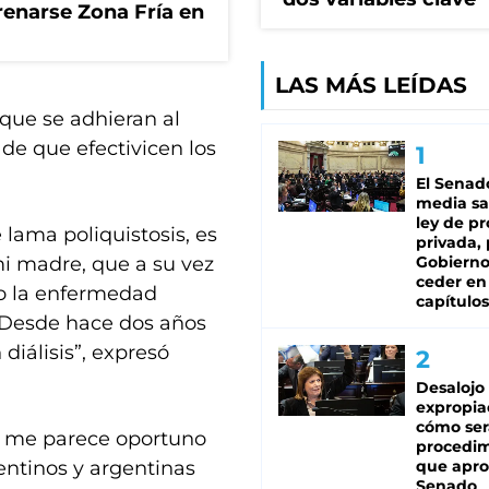
renarse Zona Fría en
LAS MÁS LEÍDAS
 que se adhieran al
 de que efectivicen los
El Senad
media sa
ley de p
lama poliquistosis, es
privada, 
i madre, que a su vez
Gobierno
ceder en
po la enfermedad
capítulos
 Desde hace dos años
diálisis”, expresó
Desalojo
expropia
cómo ser
s me parece oportuno
procedi
entinos y argentinas
que apro
Senado