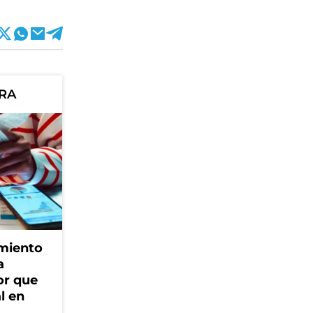
ORA
amiento
a
or que
l en