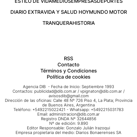
ESTILO DE VIDA
MEDIOS
EMPRESAS
DEPORTES
DIARIO EXTRA
VIDA Y SALUD HOY
MUNDO MOTOR
TRANQUERA
HISTORIA
RSS
Contacto
Términos y Condiciones
Política de cookies
Agencia DIB - Fecha de Inicio: Septiembre 1993
Contactos:
publicidad@dib.com.ar
/
vpignaton@dib.com.ar
/
avisosdib@gmail.com
Dirección de las oficinas: Calle 48 Nº 726 Piso 4, La Plata; Provincia
de Buenos Aires, Argentina
Teléfono: +5492215022421 - Whatsapp: +5492215031783
Email:
administracion@dib.com.ar
Registro DNDA Nº 32644856
Nº de edición: 9.890
Editor Responsable: Gonzalo Julián Irazoqui
Empresa propietaria del medio: Diarios Bonaerenses SA