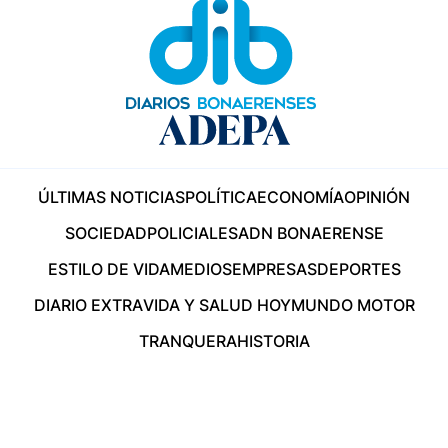
ÚLTIMAS NOTICIAS
POLÍTICA
ECONOMÍA
OPINIÓN
SOCIEDAD
POLICIALES
ADN BONAERENSE
ESTILO DE VIDA
MEDIOS
EMPRESAS
DEPORTES
DIARIO EXTRA
VIDA Y SALUD HOY
MUNDO MOTOR
TRANQUERA
HISTORIA