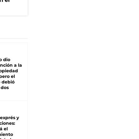
n el
o dio
nción a la
ropiedad
pero el
 debió
 dos
 exprés y
ciones:
á el
miento