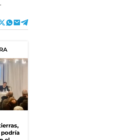
.
ORA
ierras,
 podría