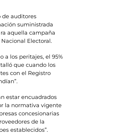
o de auditores
mación suministrada
ara aquella campaña
 Nacional Electoral.
 a los peritajes, el 95%
etalló que cuando los
tes con el Registro
ndían”.
an estar encuadrados
or la normativa vigente
presas concesionarias
proveedores de la
opes establecidos”.