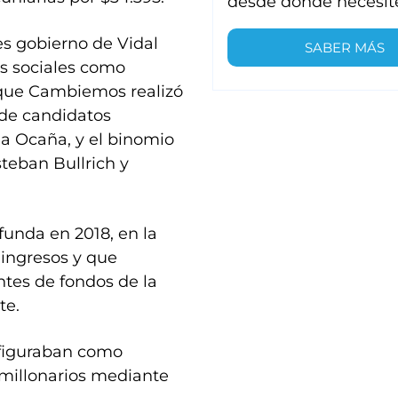
desde donde necesit
ces gobierno de Vidal
SABER MÁS
os sociales como
 que Cambiemos realizó
s de candidatos
a Ocaña, y el binomio
teban Bullrich y
funda en 2018, en la
 ingresos y que
ntes de fondos de la
te.
 figuraban como
 millonarios mediante