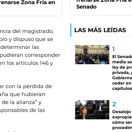
frenarse Zona Fría e
renarse Zona Fría en
Senado
LAS MÁS LEÍDAS
encia del magistrado,
bio y dispuso que se
 determinar las
 pudieran corresponder
El Senad
media sa
 los artículos 146 y
ley de p
privada, 
Gobierno
ceder en
ar con la pérdida de
capítulos
paña que hubieran
de la alianza” y
sponsables de las
Desalojo
expropia
cómo ser
procedi