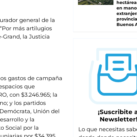
hectárea
en mano
extranjer
provinci
urador general de la
Buenos A
“Por más artilugios
-Grand, la Justicia
 los gastos de campaña
 espacios que
, con $3.246.965; la
o; y los partidos
 Demócrata, Unión del
¡Suscribite a
Newsletter
sarrollo y la
o Social por la
Lo que necesitas sab
uniarias por $34.395.