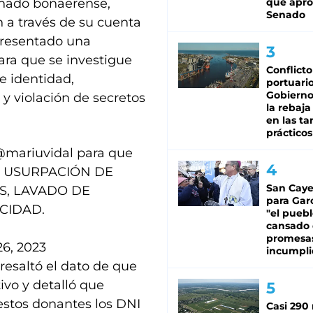
Senado bonaerense,
que apro
Senado
n a través de su cuenta
presentado una
ara que se investigue
Conflicto
e identidad,
portuario
Gobierno 
 y violación de secretos
la rebaja
en las tar
prácticos
mariuvidal
para que
s de USURPACIÓN DE
San Caye
S, LAVADO DE
para Gar
CIDAD.
"el puebl
cansado
promesa
26, 2023
incumpli
 resaltó el dato de que
ivo y detalló que
estos donantes los DNI
Casi 290 