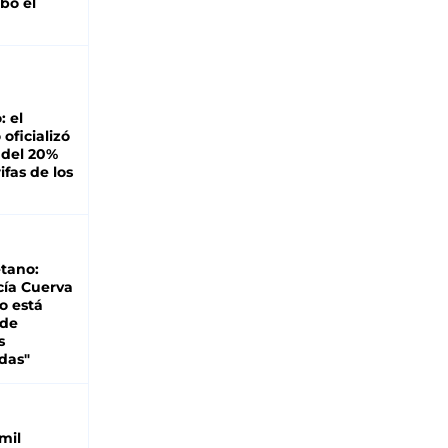
bó el
: el
oficializó
 del 20%
ifas de los
tano:
cía Cuerva
o está
 de
s
das"
mil