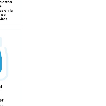
s están
s
as en la
a de
ires
l
!
er,