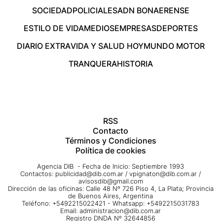
SOCIEDAD
POLICIALES
ADN BONAERENSE
ESTILO DE VIDA
MEDIOS
EMPRESAS
DEPORTES
DIARIO EXTRA
VIDA Y SALUD HOY
MUNDO MOTOR
TRANQUERA
HISTORIA
RSS
Contacto
Términos y Condiciones
Política de cookies
Agencia DIB - Fecha de Inicio: Septiembre 1993
Contactos:
publicidad@dib.com.ar
/
vpignaton@dib.com.ar
/
avisosdib@gmail.com
Dirección de las oficinas: Calle 48 Nº 726 Piso 4, La Plata; Provincia
de Buenos Aires, Argentina
Teléfono: +5492215022421 - Whatsapp: +5492215031783
Email:
administracion@dib.com.ar
Registro DNDA Nº 32644856