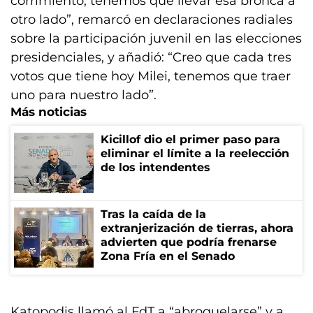
corrimiento, tenemos que llevar esa bronca a
otro lado”, remarcó en declaraciones radiales
sobre la participación juvenil en las elecciones
presidenciales, y añadió: “Creo que cada tres
votos que tiene hoy Milei, tenemos que traer
uno para nuestro lado”.
Más noticias
Kicillof dio el primer paso para
eliminar el límite a la reelección
de los intendentes
Tras la caída de la
extranjerización de tierras, ahora
advierten que podría frenarse
Zona Fría en el Senado
Katopodis llamó al FdT a “abroquelarse” y a