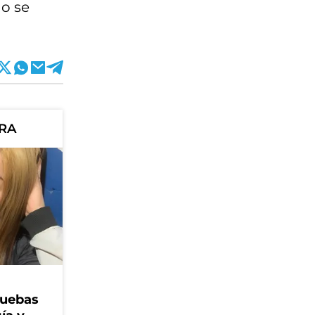
go se
ORA
ruebas