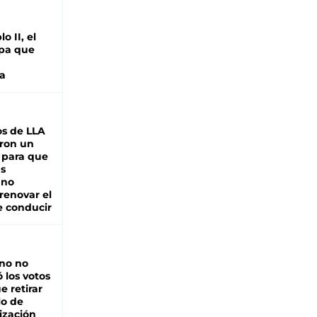
o II, el
pa que
a
s de LLA
ron un
 para que
as
 no
renovar el
e conducir
rno no
 los votos
e retirar
lo de
ización