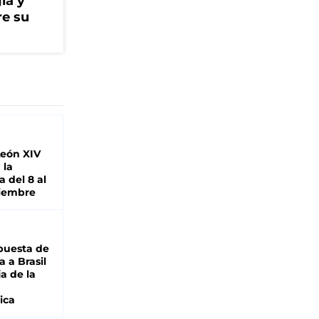
ía y
re su
León XIV
 la
 del 8 al
viembre
puesta de
 a Brasil
ja de la
ica