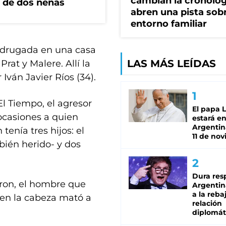
cambian la cronolog
 de dos nenas
abren una pista sob
entorno familiar
madrugada en una casa
LAS MÁS LEÍDAS
rat y Malere. Allí la
 Iván Javier Ríos (34).
El Tiempo, el agresor
El papa 
 ocasiones a quien
estará en
Argentina
tenía tres hijos: el
11 de no
bién herido- y dos
Dura res
eron, el hombre que
Argentina
a la reba
 en la cabeza mató a
relación
diplomát