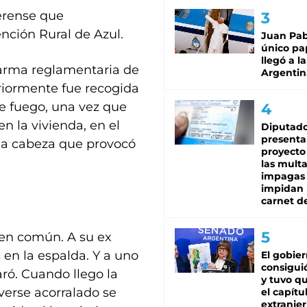
aerense que
ción Rural de Azul.
Juan Pabl
único pa
llegó a la
l arma reglamentaria de
Argentin
eriormente fue recogida
e fuego, una vez que
n la vivienda, en el
Diputado
presenta
 la cabeza que provocó
proyecto
las mult
impagas
impidan 
carnet d
s en común. A su ex
 en la espalda. Y a uno
El gobie
consiguió
aró. Cuando llego la
y tuvo qu
 verse acorralado se
el capítu
extranjer