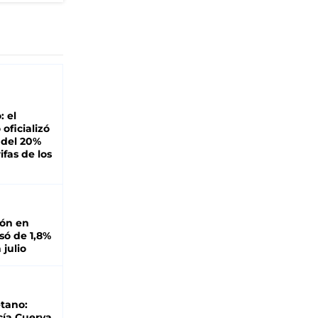
: el
oficializó
 del 20%
ifas de los
ión en
ó de 1,8%
 julio
tano:
cía Cuerva