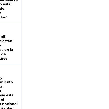
o está
 de
s
das"
mil
s están
s
as en la
a de
ires
 y
miento
la
a
se está
 el
 nacional
riables