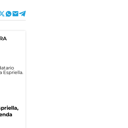
ORA
priella,
genda