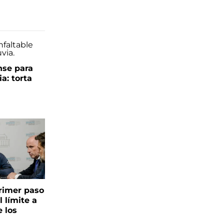
se para
ia: torta
 primer paso
l límite a
e los