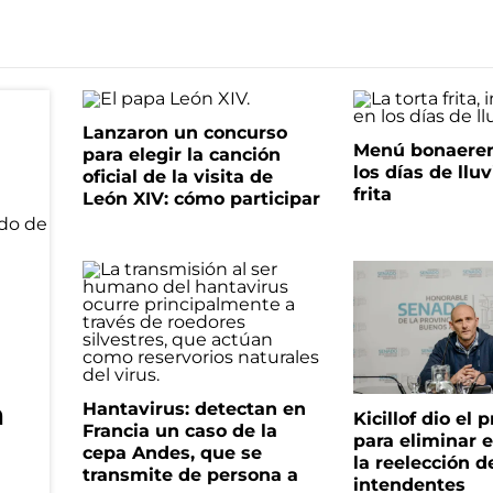
Lanzaron un concurso
Menú bonaeren
para elegir la canción
los días de lluv
oficial de la visita de
frita
León XIV: cómo participar
n
Hantavirus: detectan en
Kicillof dio el
Francia un caso de la
para eliminar e
cepa Andes, que se
la reelección d
transmite de persona a
intendentes