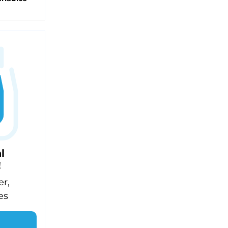
l
!
er,
es