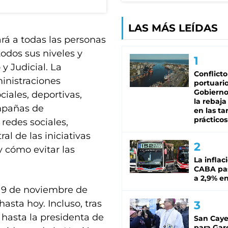
LAS MÁS LEÍDAS
rá a todas las personas
odos sus niveles y
 y Judicial. La
Conflicto
inistraciones
portuario
Gobierno 
ciales, deportivas,
la rebaja
ampañas de
en las tar
prácticos
redes sociales,
al de las iniciativas
y cómo evitar las
La inflac
CABA pas
a 2,9% en
l 9 de noviembre de
asta hoy. Incluso, tras
y hasta la presidenta de
San Caye
para Gar