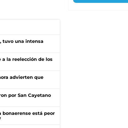
a, tuvo una intensa
e a la reelección de los
ahora advierten que
ron por San Cayetano
a bonaerense está peor
e