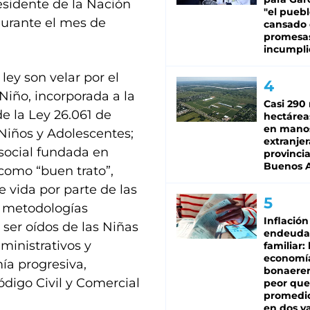
esidente de la Nación
"el puebl
 durante el mes de
cansado
promesa
incumpli
ley son velar por el
Niño, incorporada a la
Casi 290 
de la Ley 26.061 de
hectárea
en mano
 Niños y Adolescentes;
extranjer
social fundada en
provinci
Buenos A
 como “buen trato”,
 vida por parte de las
y metodologías
Inflación
 ser oídos de las Niñas
endeuda
ministrativos y
familiar: 
economí
mía progresiva,
bonaeren
ódigo Civil y Comercial
peor que
promedio
en dos va