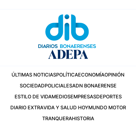
ÚLTIMAS NOTICIAS
POLÍTICA
ECONOMÍA
OPINIÓN
SOCIEDAD
POLICIALES
ADN BONAERENSE
ESTILO DE VIDA
MEDIOS
EMPRESAS
DEPORTES
DIARIO EXTRA
VIDA Y SALUD HOY
MUNDO MOTOR
TRANQUERA
HISTORIA