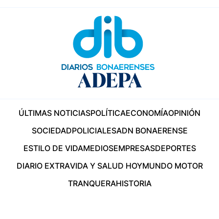
ÚLTIMAS NOTICIAS
POLÍTICA
ECONOMÍA
OPINIÓN
SOCIEDAD
POLICIALES
ADN BONAERENSE
ESTILO DE VIDA
MEDIOS
EMPRESAS
DEPORTES
DIARIO EXTRA
VIDA Y SALUD HOY
MUNDO MOTOR
TRANQUERA
HISTORIA