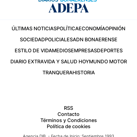
ÚLTIMAS NOTICIAS
POLÍTICA
ECONOMÍA
OPINIÓN
SOCIEDAD
POLICIALES
ADN BONAERENSE
ESTILO DE VIDA
MEDIOS
EMPRESAS
DEPORTES
DIARIO EXTRA
VIDA Y SALUD HOY
MUNDO MOTOR
TRANQUERA
HISTORIA
RSS
Contacto
Términos y Condiciones
Política de cookies
Agencia DIB - Fecha de Inicio: Septiembre 1993