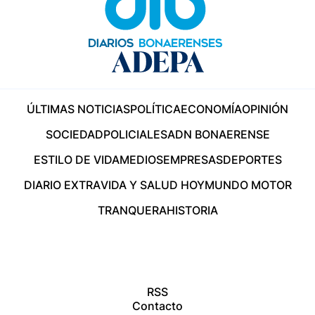
ÚLTIMAS NOTICIAS
POLÍTICA
ECONOMÍA
OPINIÓN
SOCIEDAD
POLICIALES
ADN BONAERENSE
ESTILO DE VIDA
MEDIOS
EMPRESAS
DEPORTES
DIARIO EXTRA
VIDA Y SALUD HOY
MUNDO MOTOR
TRANQUERA
HISTORIA
RSS
Contacto