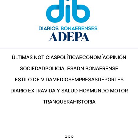
ÚLTIMAS NOTICIAS
POLÍTICA
ECONOMÍA
OPINIÓN
SOCIEDAD
POLICIALES
ADN BONAERENSE
ESTILO DE VIDA
MEDIOS
EMPRESAS
DEPORTES
DIARIO EXTRA
VIDA Y SALUD HOY
MUNDO MOTOR
TRANQUERA
HISTORIA
RSS