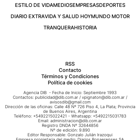
ESTILO DE VIDA
MEDIOS
EMPRESAS
DEPORTES
DIARIO EXTRA
VIDA Y SALUD HOY
MUNDO MOTOR
TRANQUERA
HISTORIA
RSS
Contacto
Términos y Condiciones
Política de cookies
Agencia DIB - Fecha de Inicio: Septiembre 1993
Contactos:
publicidad@dib.com.ar
/
vpignaton@dib.com.ar
/
avisosdib@gmail.com
Dirección de las oficinas: Calle 48 Nº 726 Piso 4, La Plata; Provincia
de Buenos Aires, Argentina
Teléfono: +5492215022421 - Whatsapp: +5492215031783
Email:
administracion@dib.com.ar
Registro DNDA Nº 32644856
Nº de edición: 9.890
Editor Responsable: Gonzalo Julián Irazoqui
Empresa propietaria del medio: Diarios Bonaerenses SA