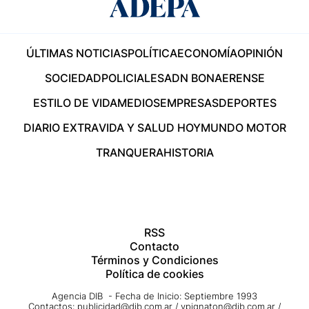
ÚLTIMAS NOTICIAS
POLÍTICA
ECONOMÍA
OPINIÓN
SOCIEDAD
POLICIALES
ADN BONAERENSE
ESTILO DE VIDA
MEDIOS
EMPRESAS
DEPORTES
DIARIO EXTRA
VIDA Y SALUD HOY
MUNDO MOTOR
TRANQUERA
HISTORIA
RSS
Contacto
Términos y Condiciones
Política de cookies
Agencia DIB - Fecha de Inicio: Septiembre 1993
Contactos:
publicidad@dib.com.ar
/
vpignaton@dib.com.ar
/