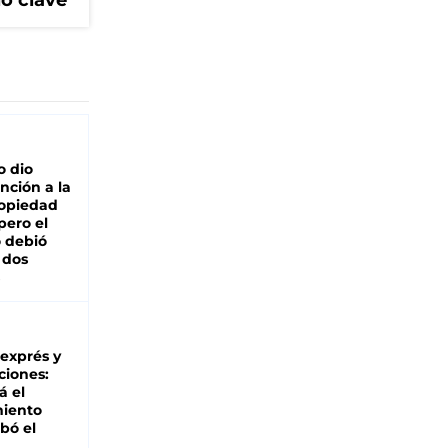
lo clave
o dio
nción a la
ropiedad
pero el
 debió
 dos
 exprés y
ciones:
á el
miento
bó el