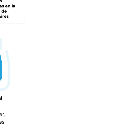
s
as en la
a de
ires
l
!
er,
es