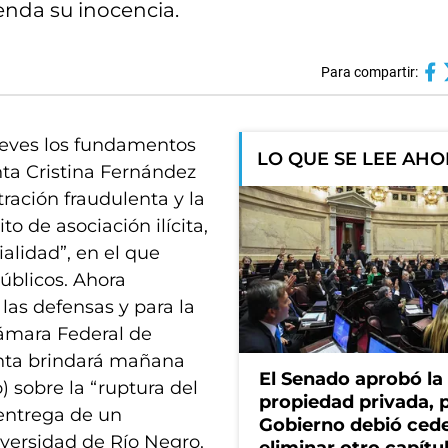
enda su inocencia.
Para compartir:
jueves los fundamentos
LO QUE SE LEE AH
nta Cristina Fernández
tración fraudulenta y la
o de asociación ilícita,
alidad”, en el que
úblicos. Ahora
las defensas y para la
 Cámara Federal de
enta brindará mañana
El Senado aprobó la 
 sobre la “ruptura del
propiedad privada, p
entrega de un
Gobierno debió cede
iversidad de Río Negro.