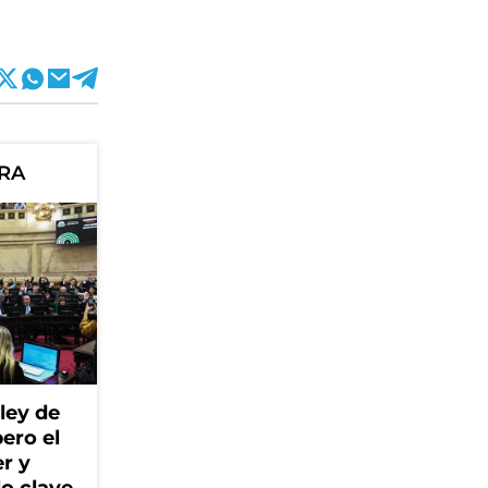
ORA
ley de
ero el
r y