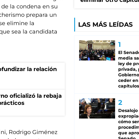
eliminar otro capítu
s de la condena en su
ircherismo prepara un
e elimine la
LAS MÁS LEÍDAS
que sea la candidata
El Senad
media sa
ley de p
fundizar la relación
privada, 
Gobierno
ceder en
capítulos
no oficializó la rebaja
prácticos
Desalojo
expropia
cómo ser
procedi
orini, Rodrigo Giménez
que apro
Senado