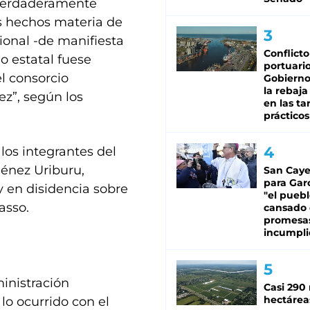
 verdaderamente
os hechos materia de
cional -de manifiesta
Conflicto
o estatal fuese
portuario
el consorcio
Gobierno 
la rebaja
z”, según los
en las tar
prácticos
 los integrantes del
ménez Uriburu,
San Caye
para Gar
 en disidencia sobre
"el puebl
asso.
cansado
promesa
incumpli
ministración
Casi 290 
hectárea
lo ocurrido con el