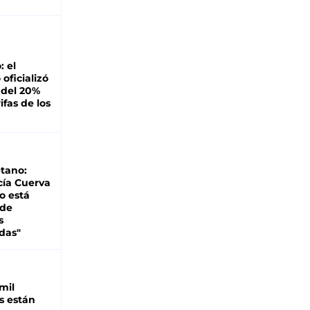
: el
oficializó
 del 20%
ifas de los
tano:
cía Cuerva
o está
 de
s
das"
mil
s están