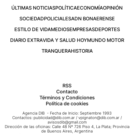
ÚLTIMAS NOTICIAS
POLÍTICA
ECONOMÍA
OPINIÓN
SOCIEDAD
POLICIALES
ADN BONAERENSE
ESTILO DE VIDA
MEDIOS
EMPRESAS
DEPORTES
DIARIO EXTRA
VIDA Y SALUD HOY
MUNDO MOTOR
TRANQUERA
HISTORIA
RSS
Contacto
Términos y Condiciones
Política de cookies
Agencia DIB - Fecha de Inicio: Septiembre 1993
Contactos:
publicidad@dib.com.ar
/
vpignaton@dib.com.ar
/
avisosdib@gmail.com
Dirección de las oficinas: Calle 48 Nº 726 Piso 4, La Plata; Provincia
de Buenos Aires, Argentina