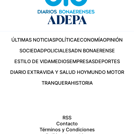
ÚLTIMAS NOTICIAS
POLÍTICA
ECONOMÍA
OPINIÓN
SOCIEDAD
POLICIALES
ADN BONAERENSE
ESTILO DE VIDA
MEDIOS
EMPRESAS
DEPORTES
DIARIO EXTRA
VIDA Y SALUD HOY
MUNDO MOTOR
TRANQUERA
HISTORIA
RSS
Contacto
Términos y Condiciones