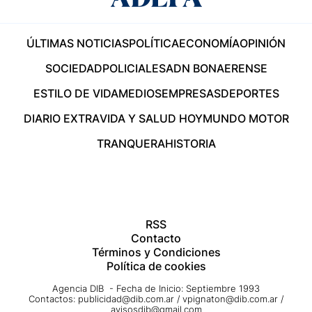
ÚLTIMAS NOTICIAS
POLÍTICA
ECONOMÍA
OPINIÓN
SOCIEDAD
POLICIALES
ADN BONAERENSE
ESTILO DE VIDA
MEDIOS
EMPRESAS
DEPORTES
DIARIO EXTRA
VIDA Y SALUD HOY
MUNDO MOTOR
TRANQUERA
HISTORIA
RSS
Contacto
Términos y Condiciones
Política de cookies
Agencia DIB - Fecha de Inicio: Septiembre 1993
Contactos:
publicidad@dib.com.ar
/
vpignaton@dib.com.ar
/
avisosdib@gmail.com