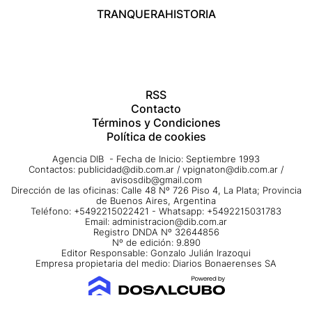
TRANQUERA
HISTORIA
RSS
Contacto
Términos y Condiciones
Política de cookies
Agencia DIB - Fecha de Inicio: Septiembre 1993
Contactos:
publicidad@dib.com.ar
/
vpignaton@dib.com.ar
/
avisosdib@gmail.com
Dirección de las oficinas: Calle 48 Nº 726 Piso 4, La Plata; Provincia
de Buenos Aires, Argentina
Teléfono: +5492215022421 - Whatsapp: +5492215031783
Email:
administracion@dib.com.ar
Registro DNDA Nº 32644856
Nº de edición: 9.890
Editor Responsable: Gonzalo Julián Irazoqui
Empresa propietaria del medio: Diarios Bonaerenses SA