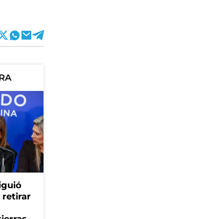
ORA
iguió
retirar