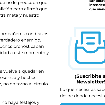
candidat
que no le preocupa que
intenden
alición pero afirmó que
que vien
tra meta y nuestro
compañeros con brazos
l verdadero enemigo.
Muchos pronosticaban
nidad a este momento y
ís vuelve a quedar en
¡Suscribite a
resencia y hechos
Newsletter
, no en torno al círculo
Lo que necesitas sab
desde donde necesit
 no haya festejos y