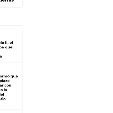
tierras
o II, el
pa que
a
formó que
 plazo
ar con
o la
del
rio