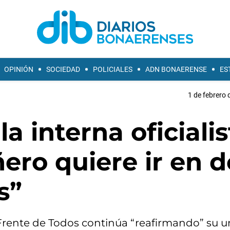
OPINIÓN
SOCIEDAD
POLICIALES
ADN BONAERENSE
ES
1 de febrero 
a interna oficialis
ro quiere ir en d
s”
l Frente de Todos continúa “reafirmando” su u