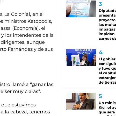
”.
Diputado
a La Colonial, en el
presenta
proyecto
os ministros Katopodis,
las mult
assa (Economía), el
impagas
impidan 
y los intendentes de la
carnet d
s dirigentes, aunque
erto Fernández y de sus
El gobie
consiguió
y tuvo qu
el capítu
extranjer
de tierra
istro llamó a “ganar las
e ser muy claras”.
Un minis
s que estuvimos
Kicillof 
 a la cabeza, tenemos
que será