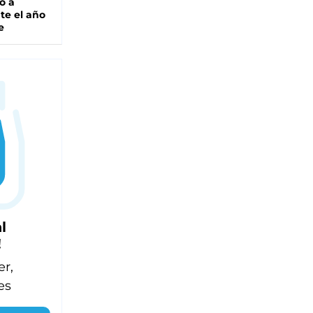
o a
te el año
e
l
!
er,
es