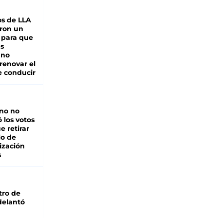
s de LLA
ron un
 para que
as
 no
renovar el
e conducir
rno no
 los votos
e retirar
lo de
ización
s
tro de
adelantó