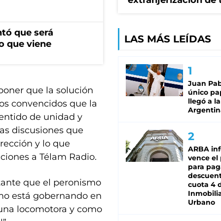
extranjerización de 
ntó que será
LAS MÁS LEÍDAS
o que viene
Juan Pabl
oner que la solución
único pa
llegó a la
dos convencidos que la
Argentin
sentido de unidad y
las discusiones que
rección y lo que
ARBA in
ciones a Télam Radio.
vence el
para pag
descuent
tante que el peronismo
cuota 4 
Inmobilia
smo está gobernando en
Urbano
 una locomotora y como