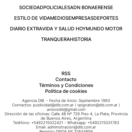
SOCIEDAD
POLICIALES
ADN BONAERENSE
ESTILO DE VIDA
MEDIOS
EMPRESAS
DEPORTES
DIARIO EXTRA
VIDA Y SALUD HOY
MUNDO MOTOR
TRANQUERA
HISTORIA
RSS
Contacto
Términos y Condiciones
Política de cookies
Agencia DIB - Fecha de Inicio: Septiembre 1993
Contactos:
publicidad@dib.com.ar
/
vpignaton@dib.com.ar
/
avisosdib@gmail.com
Dirección de las oficinas: Calle 48 Nº 726 Piso 4, La Plata; Provincia
de Buenos Aires, Argentina
Teléfono: +5492215022421 - Whatsapp: +5492215031783
Email:
administracion@dib.com.ar
Registro DNDA Nº 32644856