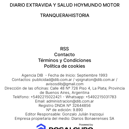
DIARIO EXTRA
VIDA Y SALUD HOY
MUNDO MOTOR
TRANQUERA
HISTORIA
RSS
Contacto
Términos y Condiciones
Política de cookies
Agencia DIB - Fecha de Inicio: Septiembre 1993
Contactos:
publicidad@dib.com.ar
/
vpignaton@dib.com.ar
/
avisosdib@gmail.com
Dirección de las oficinas: Calle 48 Nº 726 Piso 4, La Plata; Provincia
de Buenos Aires, Argentina
Teléfono: +5492215022421 - Whatsapp: +5492215031783
Email:
administracion@dib.com.ar
Registro DNDA Nº 32644856
Nº de edición: 9.890
Editor Responsable: Gonzalo Julián Irazoqui
Empresa propietaria del medio: Diarios Bonaerenses SA