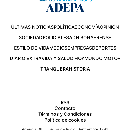
ÚLTIMAS NOTICIAS
POLÍTICA
ECONOMÍA
OPINIÓN
SOCIEDAD
POLICIALES
ADN BONAERENSE
ESTILO DE VIDA
MEDIOS
EMPRESAS
DEPORTES
DIARIO EXTRA
VIDA Y SALUD HOY
MUNDO MOTOR
TRANQUERA
HISTORIA
RSS
Contacto
Términos y Condiciones
Política de cookies
Agencia DIB - Fecha de Inicio: Septiembre 1993