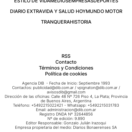
ESTILO DE VIDA
MEDIOS
EMPRESAS
DEPORTES
DIARIO EXTRA
VIDA Y SALUD HOY
MUNDO MOTOR
TRANQUERA
HISTORIA
RSS
Contacto
Términos y Condiciones
Política de cookies
Agencia DIB - Fecha de Inicio: Septiembre 1993
Contactos:
publicidad@dib.com.ar
/
vpignaton@dib.com.ar
/
avisosdib@gmail.com
Dirección de las oficinas: Calle 48 Nº 726 Piso 4, La Plata; Provincia
de Buenos Aires, Argentina
Teléfono: +5492215022421 - Whatsapp: +5492215031783
Email:
administracion@dib.com.ar
Registro DNDA Nº 32644856
Nº de edición: 9.890
Editor Responsable: Gonzalo Julián Irazoqui
Empresa propietaria del medio: Diarios Bonaerenses SA