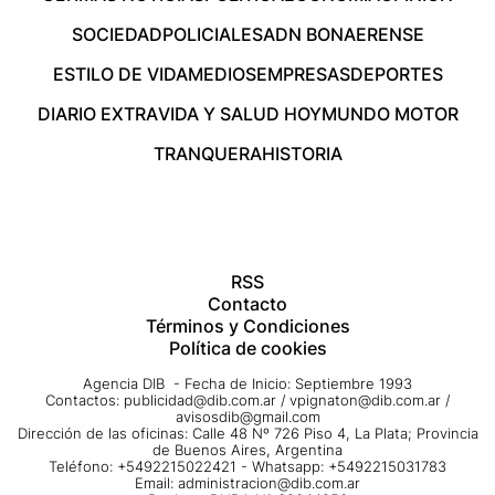
SOCIEDAD
POLICIALES
ADN BONAERENSE
ESTILO DE VIDA
MEDIOS
EMPRESAS
DEPORTES
DIARIO EXTRA
VIDA Y SALUD HOY
MUNDO MOTOR
TRANQUERA
HISTORIA
RSS
Contacto
Términos y Condiciones
Política de cookies
Agencia DIB - Fecha de Inicio: Septiembre 1993
Contactos:
publicidad@dib.com.ar
/
vpignaton@dib.com.ar
/
avisosdib@gmail.com
Dirección de las oficinas: Calle 48 Nº 726 Piso 4, La Plata; Provincia
de Buenos Aires, Argentina
Teléfono: +5492215022421 - Whatsapp: +5492215031783
Email:
administracion@dib.com.ar