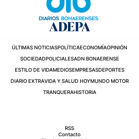
ÚLTIMAS NOTICIAS
POLÍTICA
ECONOMÍA
OPINIÓN
SOCIEDAD
POLICIALES
ADN BONAERENSE
ESTILO DE VIDA
MEDIOS
EMPRESAS
DEPORTES
DIARIO EXTRA
VIDA Y SALUD HOY
MUNDO MOTOR
TRANQUERA
HISTORIA
RSS
Contacto