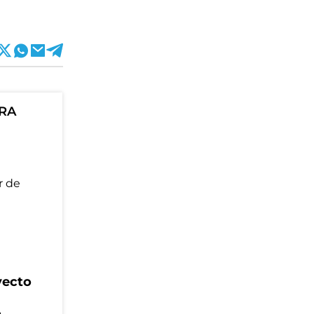
ORA
yecto