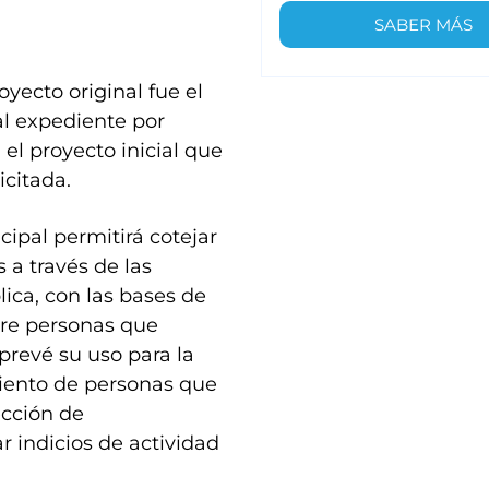
SABER MÁS
yecto original fue el
al expediente por
el proyecto inicial que
citada.
cipal permitirá cotejar
 a través de las
ica, con las bases de
bre personas que
revé su uso para la
iento de personas que
ección de
 indicios de actividad