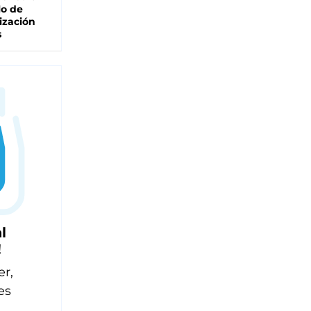
lo de
ización
s
l
!
er,
es