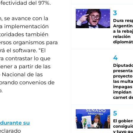
ectividad del 97%.
n, se avance con la
Dura res
 la implementación
Argentina
a la reba
toridades también
relación
ersos organismos para
diplomát
á el software. “El
a contrastar lo que
Diputado
ner a partir de las
presenta
o Nacional de las
proyecto
las mult
ebrando convenios de
impagas
.
impidan 
carnet d
El gobie
 durante su
consiguió
eclarado
y tuvo qu