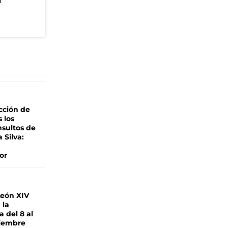
n
cción de
s los
nsultos de
a Silva:
or
León XIV
 la
 del 8 al
viembre