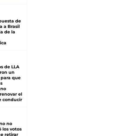
puesta de
 a Brasil
ja de la
ica
s de LLA
ron un
 para que
as
 no
renovar el
e conducir
rno no
 los votos
e retirar