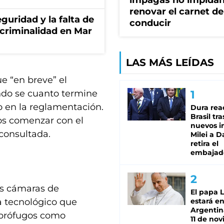
impagas no impida
renovar el carnet de
guridad y la falta de
conducir
 criminalidad en Mar
LAS MÁS LEÍDAS
ue “en breve” el
ando se cuanto termine
o en la reglamentación.
Dura rea
Brasil tra
os comenzar con el
nuevos i
consultada.
Milei a D
retira el
embajad
as cámaras de
El papa 
a tecnológico que
estará en
Argentina
 prófugos como
11 de no