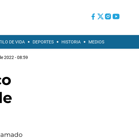
TILO DE VIDA
DEPORTES
HISTORIA
MEDIOS
e 2022 - 08:59
co
de
llamado