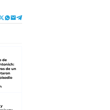
o de
ntonich:
ras de un
ptaron
pisodio
n
 y