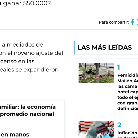
ra ganar $50.000?
Para compartir:
o a mediados de
LAS MÁS LEÍDAS
on el noveno ajuste del
scenso en las
reales se expandieron
Femicidi
Mailén A
las cáma
hotel ca
todo el e
con gran
miliar: la economía
definició
 promedio nacional
Inflación
n en manos