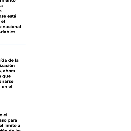
miento
la
a
se está
 el
 nacional
riables
aída de la
ización
s, ahora
n que
renarse
 en el
io el
aso para
el límite a
ción de los