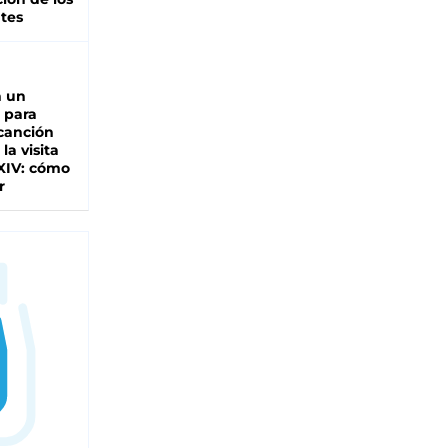
tes
n un
 para
 canción
 la visita
XIV: cómo
r