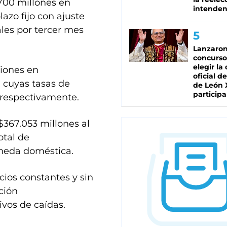
.700 millones en
intenden
azo fijo con ajuste
les por tercer mes
Lanzaro
concurso
elegir la
ciones en
oficial de
 cuyas tasas de
de León 
participa
 respectivamente.
$367.053 millones al
otal de
neda doméstica.
cios constantes y sin
ción
vos de caídas.