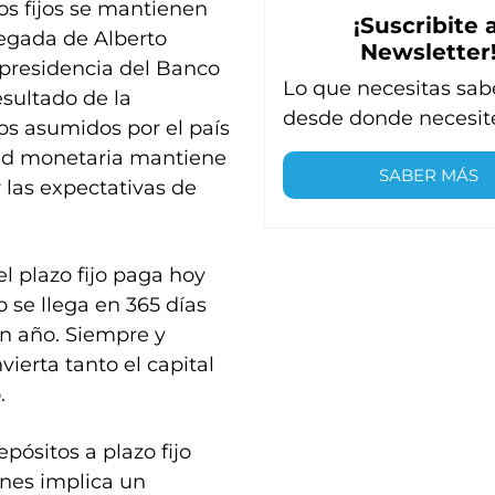
os fijos se mantienen
¡Suscribite a
legada de Alberto
Newsletter
 presidencia del Banco
Lo que necesitas sab
esultado de la
desde donde necesit
os asumidos por el país
dad monetaria mantiene
SABER MÁS
 las expectativas de
l plazo fijo paga hoy
 se llega en 365 días
un año. Siempre y
ierta tanto el capital
.
pósitos a plazo fijo
ones implica un