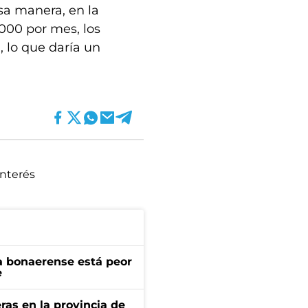
sa manera, en la
000 por mes, los
1, lo que daría un
interés
a bonaerense está peor
e
ras en la provincia de