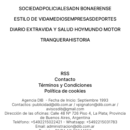
SOCIEDAD
POLICIALES
ADN BONAERENSE
ESTILO DE VIDA
MEDIOS
EMPRESAS
DEPORTES
DIARIO EXTRA
VIDA Y SALUD HOY
MUNDO MOTOR
TRANQUERA
HISTORIA
RSS
Contacto
Términos y Condiciones
Política de cookies
Agencia DIB - Fecha de Inicio: Septiembre 1993
Contactos:
publicidad@dib.com.ar
/
vpignaton@dib.com.ar
/
avisosdib@gmail.com
Dirección de las oficinas: Calle 48 Nº 726 Piso 4, La Plata; Provincia
de Buenos Aires, Argentina
Teléfono: +5492215022421 - Whatsapp: +5492215031783
Email:
administracion@dib.com.ar