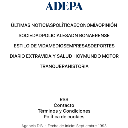
ÚLTIMAS NOTICIAS
POLÍTICA
ECONOMÍA
OPINIÓN
SOCIEDAD
POLICIALES
ADN BONAERENSE
ESTILO DE VIDA
MEDIOS
EMPRESAS
DEPORTES
DIARIO EXTRA
VIDA Y SALUD HOY
MUNDO MOTOR
TRANQUERA
HISTORIA
RSS
Contacto
Términos y Condiciones
Política de cookies
Agencia DIB - Fecha de Inicio: Septiembre 1993