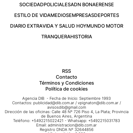
SOCIEDAD
POLICIALES
ADN BONAERENSE
ESTILO DE VIDA
MEDIOS
EMPRESAS
DEPORTES
DIARIO EXTRA
VIDA Y SALUD HOY
MUNDO MOTOR
TRANQUERA
HISTORIA
RSS
Contacto
Términos y Condiciones
Política de cookies
Agencia DIB - Fecha de Inicio: Septiembre 1993
Contactos:
publicidad@dib.com.ar
/
vpignaton@dib.com.ar
/
avisosdib@gmail.com
Dirección de las oficinas: Calle 48 Nº 726 Piso 4, La Plata; Provincia
de Buenos Aires, Argentina
Teléfono: +5492215022421 - Whatsapp: +5492215031783
Email:
administracion@dib.com.ar
Registro DNDA Nº 32644856