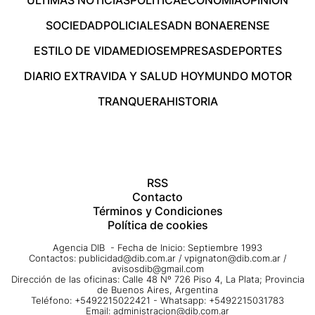
SOCIEDAD
POLICIALES
ADN BONAERENSE
ESTILO DE VIDA
MEDIOS
EMPRESAS
DEPORTES
DIARIO EXTRA
VIDA Y SALUD HOY
MUNDO MOTOR
TRANQUERA
HISTORIA
RSS
Contacto
Términos y Condiciones
Política de cookies
Agencia DIB - Fecha de Inicio: Septiembre 1993
Contactos:
publicidad@dib.com.ar
/
vpignaton@dib.com.ar
/
avisosdib@gmail.com
Dirección de las oficinas: Calle 48 Nº 726 Piso 4, La Plata; Provincia
de Buenos Aires, Argentina
Teléfono: +5492215022421 - Whatsapp: +5492215031783
Email:
administracion@dib.com.ar