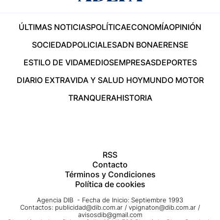
ÚLTIMAS NOTICIAS
POLÍTICA
ECONOMÍA
OPINIÓN
SOCIEDAD
POLICIALES
ADN BONAERENSE
ESTILO DE VIDA
MEDIOS
EMPRESAS
DEPORTES
DIARIO EXTRA
VIDA Y SALUD HOY
MUNDO MOTOR
TRANQUERA
HISTORIA
RSS
Contacto
Términos y Condiciones
Política de cookies
Agencia DIB - Fecha de Inicio: Septiembre 1993
Contactos:
publicidad@dib.com.ar
/
vpignaton@dib.com.ar
/
avisosdib@gmail.com