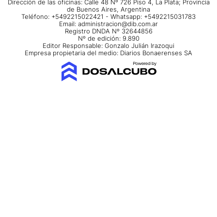
Dirección de las oficinas: Calle 48 Nº 726 Piso 4, La Plata; Provincia
de Buenos Aires, Argentina
Teléfono: +5492215022421 - Whatsapp: +5492215031783
Email:
administracion@dib.com.ar
Registro DNDA Nº 32644856
Nº de edición: 9.890
Editor Responsable: Gonzalo Julián Irazoqui
Empresa propietaria del medio: Diarios Bonaerenses SA