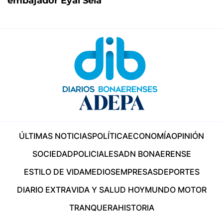
embajador Eyal Sela
ÚLTIMAS NOTICIAS
POLÍTICA
ECONOMÍA
OPINIÓN
SOCIEDAD
POLICIALES
ADN BONAERENSE
ESTILO DE VIDA
MEDIOS
EMPRESAS
DEPORTES
DIARIO EXTRA
VIDA Y SALUD HOY
MUNDO MOTOR
TRANQUERA
HISTORIA