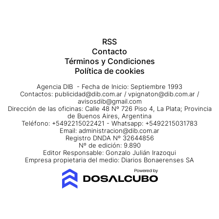
RSS
Contacto
Términos y Condiciones
Política de cookies
Agencia DIB - Fecha de Inicio: Septiembre 1993
Contactos:
publicidad@dib.com.ar
/
vpignaton@dib.com.ar
/
avisosdib@gmail.com
Dirección de las oficinas: Calle 48 Nº 726 Piso 4, La Plata; Provincia
de Buenos Aires, Argentina
Teléfono: +5492215022421 - Whatsapp: +5492215031783
Email:
administracion@dib.com.ar
Registro DNDA Nº 32644856
Nº de edición: 9.890
Editor Responsable: Gonzalo Julián Irazoqui
Empresa propietaria del medio: Diarios Bonaerenses SA