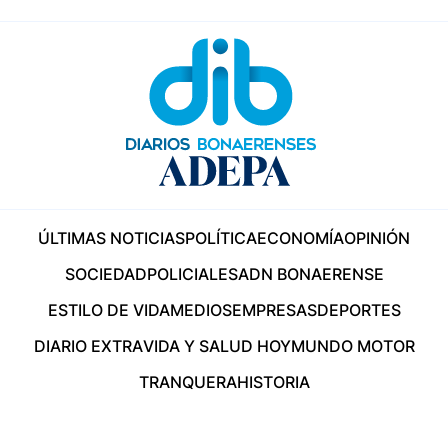
ÚLTIMAS NOTICIAS
POLÍTICA
ECONOMÍA
OPINIÓN
SOCIEDAD
POLICIALES
ADN BONAERENSE
ESTILO DE VIDA
MEDIOS
EMPRESAS
DEPORTES
DIARIO EXTRA
VIDA Y SALUD HOY
MUNDO MOTOR
TRANQUERA
HISTORIA