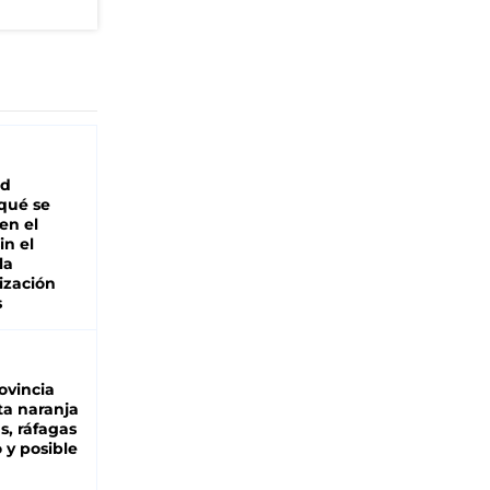
ad
 qué se
en el
in el
la
ización
s
ovincia
ta naranja
as, ráfagas
 y posible