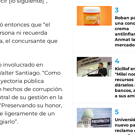
ir [lo siguiente]”,
Roban pa
una cono
ró entonces que “el
crema
rsona ni recuerda
antiinfla
Anmat la 
a, el concursante que
mercado
o involucrado en
Kicillof e
Walter Santiago. “Como
"Milei no
recursos
ayectoria pública
dárselos 
n hechos de corrupción.
bancos, a
a sus am
ral de su gestión en la
: “Preservando su honor,
se ligeramente de un
Universi
iarlo”.
nuevo pa
reclamo 