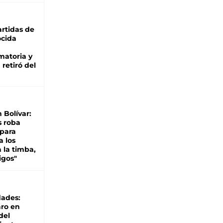
rtidas de
cida
matoria y
retiró del
n Bolívar:
s roba
 para
a los
 la timba,
igos"
dades:
ro en
del