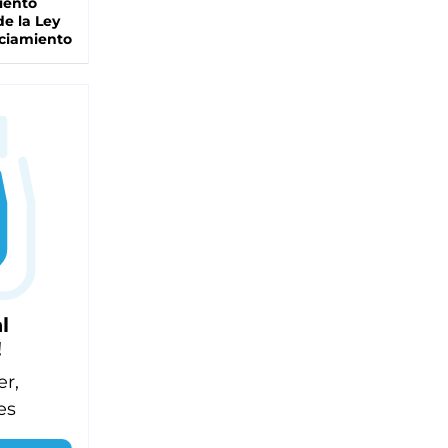
iento
de la Ley
ciamiento
l
!
er,
es