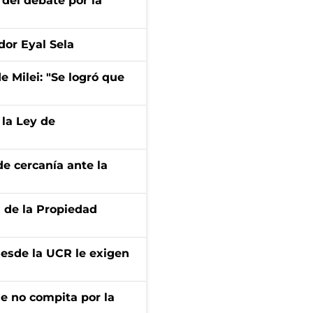
 del debate por la
dor Eyal Sela
de Milei: "Se logró que
 la Ley de
e cercanía ante la
d de la Propiedad
desde la UCR le exigen
ue no compita por la