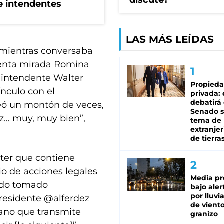
discute?
de intendentes
LAS MÁS LEÍDAS
, mientras conversaba
atenta mirada Romina
l intendente Walter
Propied
ínculo con el
privada:
debatirá 
eó un montón de veces,
Senado s
z… muy, muy bien”,
tema de 
extranjer
de tierra
itter que contiene
o de acciones legales
Media pr
endo tomado
bajo aler
por lluvi
presidente @alferdez
de viento
ano que transmite
granizo