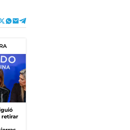
ORA
iguió
retirar