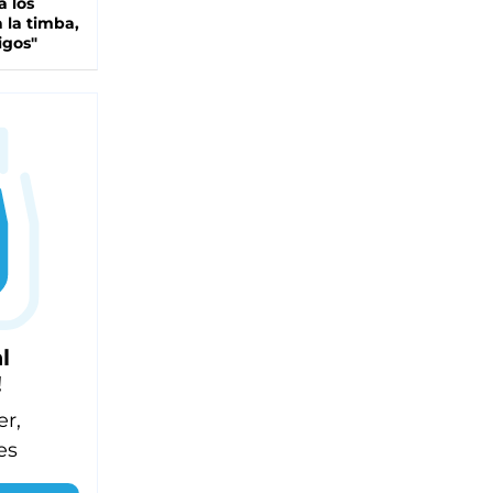
a los
 la timba,
igos"
l
!
er,
es