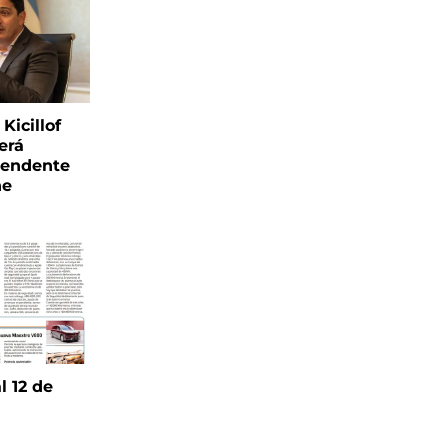
Kicillof
erá
tendente
ne
l 12 de
6