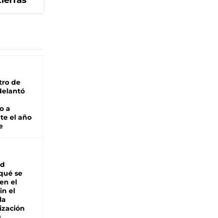
tierras
tro de
adelantó
o a
te el año
e
ad
 qué se
en el
in el
la
ización
s