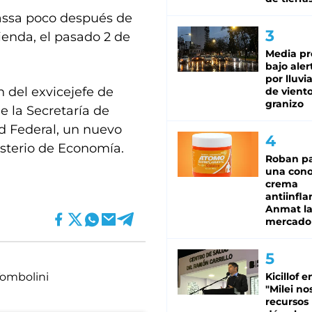
assa poco después de
ienda, el pasado 2 de
Media pr
bajo aler
por lluvi
n del exvicejefe de
de viento
granizo
e la Secretaría de
ad Federal, un nuevo
isterio de Economía.
Roban pa
una cono
crema
antiinfla
Anmat la 
mercado
Tombolini
Kicillof e
"Milei no
recursos