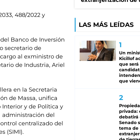
extranjerización de 
/2033, 488/2022 y
LAS MÁS LEÍDAS
 del Banco de Inversión
o secretario de
Un minis
 cargo al exministro de
Kicillof 
que será
tario de Industria, Ariel
candidat
intenden
que vien
lera en la Secretaria
ón de Massa, unifica
Propied
Interior y de Política y
privada:
 administración del
debatirá 
Senado s
ontrol centralizado del
tema de 
s (SIMI).
extranjer
de tierra