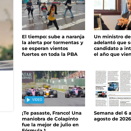
El tiempo: sube a naranja
Un ministro de 
la alerta por tormentas y
adelantó que s
se esperan vientos
candidato a in
fuertes en toda la PBA
el año que vie
VIDEO
¡Te pasaste, Franco! Una
Semana del 6 a
maniobra de Colapinto
agosto de 202
fue la mejor de julio en
Fórmula 1