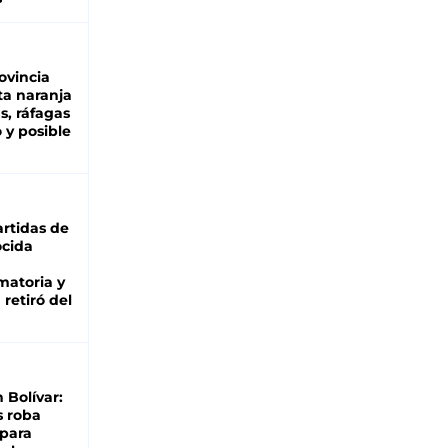
ovincia
ta naranja
as, ráfagas
 y posible
rtidas de
cida
matoria y
retiró del
n Bolívar:
s roba
 para