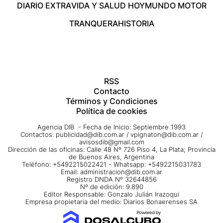
DIARIO EXTRA
VIDA Y SALUD HOY
MUNDO MOTOR
TRANQUERA
HISTORIA
RSS
Contacto
Términos y Condiciones
Política de cookies
Agencia DIB - Fecha de Inicio: Septiembre 1993
Contactos:
publicidad@dib.com.ar
/
vpignaton@dib.com.ar
/
avisosdib@gmail.com
Dirección de las oficinas: Calle 48 Nº 726 Piso 4, La Plata; Provincia
de Buenos Aires, Argentina
Teléfono: +5492215022421 - Whatsapp: +5492215031783
Email:
administracion@dib.com.ar
Registro DNDA Nº 32644856
Nº de edición: 9.890
Editor Responsable: Gonzalo Julián Irazoqui
Empresa propietaria del medio: Diarios Bonaerenses SA