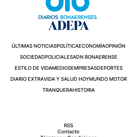
ÚLTIMAS NOTICIAS
POLÍTICA
ECONOMÍA
OPINIÓN
SOCIEDAD
POLICIALES
ADN BONAERENSE
ESTILO DE VIDA
MEDIOS
EMPRESAS
DEPORTES
DIARIO EXTRA
VIDA Y SALUD HOY
MUNDO MOTOR
TRANQUERA
HISTORIA
RSS
Contacto