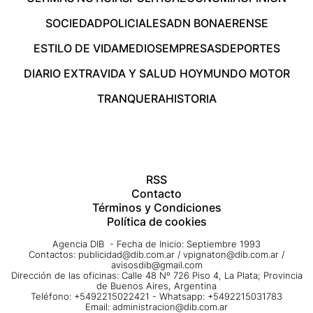
SOCIEDAD
POLICIALES
ADN BONAERENSE
ESTILO DE VIDA
MEDIOS
EMPRESAS
DEPORTES
DIARIO EXTRA
VIDA Y SALUD HOY
MUNDO MOTOR
TRANQUERA
HISTORIA
RSS
Contacto
Términos y Condiciones
Política de cookies
Agencia DIB - Fecha de Inicio: Septiembre 1993
Contactos:
publicidad@dib.com.ar
/
vpignaton@dib.com.ar
/
avisosdib@gmail.com
Dirección de las oficinas: Calle 48 Nº 726 Piso 4, La Plata; Provincia
de Buenos Aires, Argentina
Teléfono: +5492215022421 - Whatsapp: +5492215031783
Email:
administracion@dib.com.ar