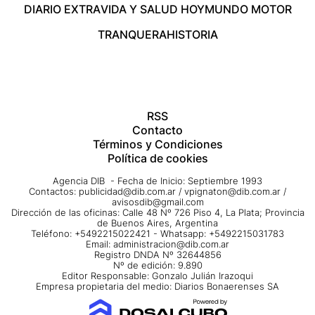
DIARIO EXTRA
VIDA Y SALUD HOY
MUNDO MOTOR
TRANQUERA
HISTORIA
RSS
Contacto
Términos y Condiciones
Política de cookies
Agencia DIB - Fecha de Inicio: Septiembre 1993
Contactos:
publicidad@dib.com.ar
/
vpignaton@dib.com.ar
/
avisosdib@gmail.com
Dirección de las oficinas: Calle 48 Nº 726 Piso 4, La Plata; Provincia
de Buenos Aires, Argentina
Teléfono: +5492215022421 - Whatsapp: +5492215031783
Email:
administracion@dib.com.ar
Registro DNDA Nº 32644856
Nº de edición: 9.890
Editor Responsable: Gonzalo Julián Irazoqui
Empresa propietaria del medio: Diarios Bonaerenses SA