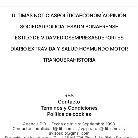
ÚLTIMAS NOTICIAS
POLÍTICA
ECONOMÍA
OPINIÓN
SOCIEDAD
POLICIALES
ADN BONAERENSE
ESTILO DE VIDA
MEDIOS
EMPRESAS
DEPORTES
DIARIO EXTRA
VIDA Y SALUD HOY
MUNDO MOTOR
TRANQUERA
HISTORIA
RSS
Contacto
Términos y Condiciones
Política de cookies
Agencia DIB - Fecha de Inicio: Septiembre 1993
Contactos:
publicidad@dib.com.ar
/
vpignaton@dib.com.ar
/
avisosdib@gmail.com
Dirección de las oficinas: Calle 48 Nº 726 Piso 4, La Plata; Provincia