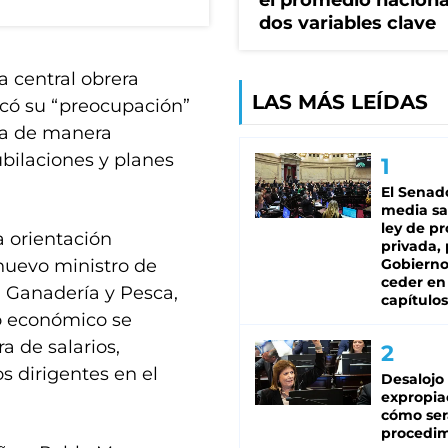
el promedio naciona
dos variables clave
 central obrera
LAS MÁS LEÍDAS
ficó su “preocupación”
ona de manera
bilaciones y planes
El Senad
media sa
ley de p
a orientación
privada, 
 nuevo ministro de
Gobierno
ceder en
, Ganadería y Pesca,
capítulos
lo económico se
a de salarios,
os dirigentes en el
Desalojo
expropia
cómo ser
procedi