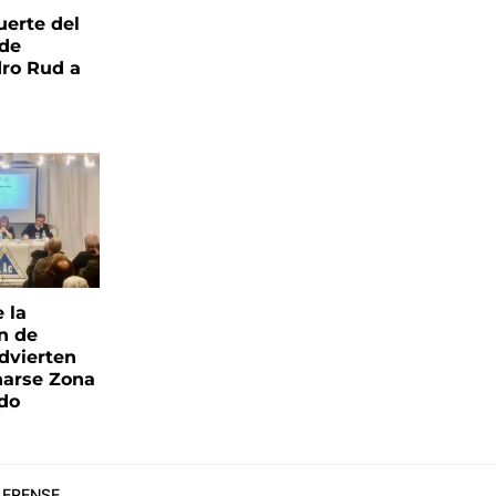
uerte del
 de
ro Rud a
e la
ón de
advierten
narse Zona
ado
ERENSE