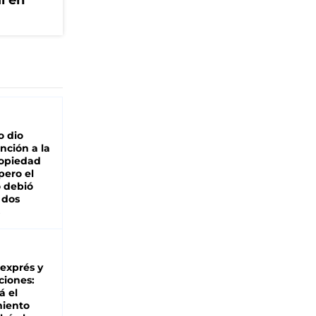
l en
o dio
nción a la
ropiedad
pero el
 debió
 dos
 exprés y
ciones:
á el
miento