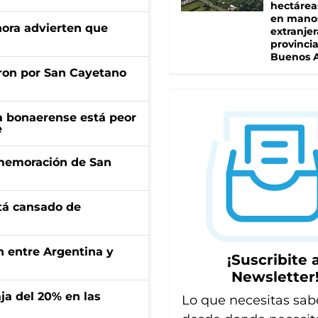
hectárea
en mano
ahora advierten que
extranjer
provinci
Buenos A
ron por San Cayetano
a bonaerense está peor
e
onmemoración de San
stá cansado de
ón entre Argentina y
¡Suscribite a
Newsletter
aja del 20% en las
Lo que necesitas sab