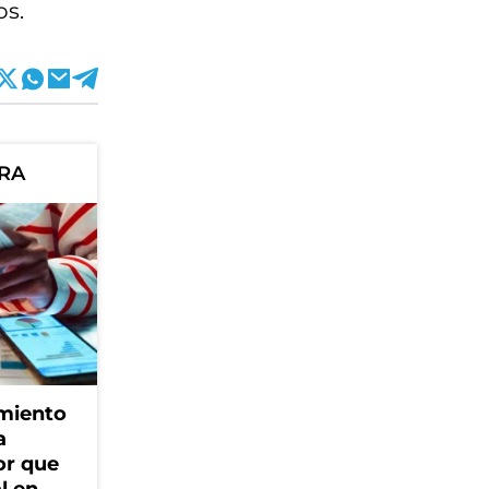
os.
ORA
amiento
a
or que