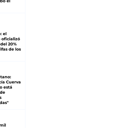
bó el
: el
oficializó
 del 20%
ifas de los
tano:
cía Cuerva
o está
 de
s
das"
mil