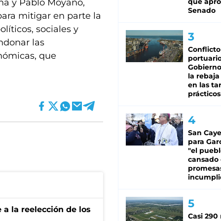
uña y Pablo Moyano,
que apro
Senado
para mitigar en parte la
líticos, sociales y
ndonar las
Conflicto
nómicas, que
portuario
Gobierno 
la rebaja
en las tar
prácticos
San Caye
para Gar
"el puebl
cansado
promesa
incumpli
e a la reelección de los
Casi 290 