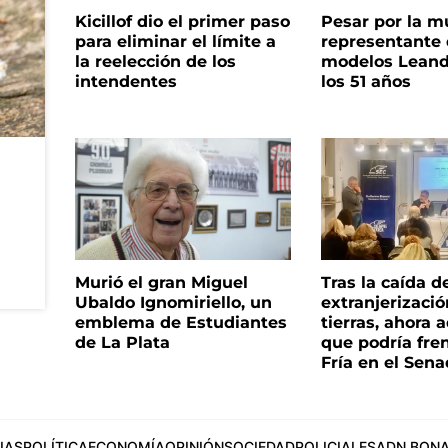
Kicillof dio el primer paso
Pesar por la m
para eliminar el límite a
representante
la reelección de los
modelos Leand
intendentes
los 51 años
Murió el gran Miguel
Tras la caída d
Ubaldo Ignomiriello, un
extranjerizaci
emblema de Estudiantes
tierras, ahora 
de La Plata
que podría fre
Fría en el Sen
IAS
POLÍTICA
ECONOMÍA
OPINIÓN
SOCIEDAD
POLICIALES
ADN BONA