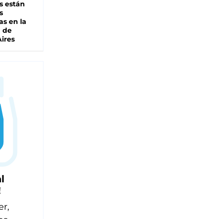
s están
s
as en la
a de
ires
l
!
er,