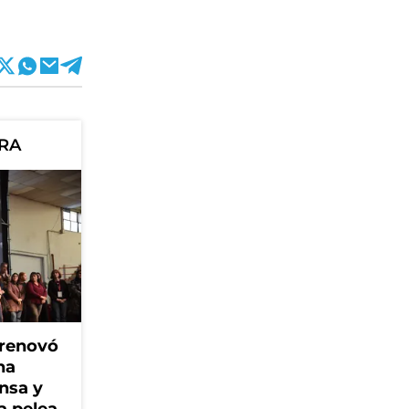
ORA
 renovó
na
ensa y