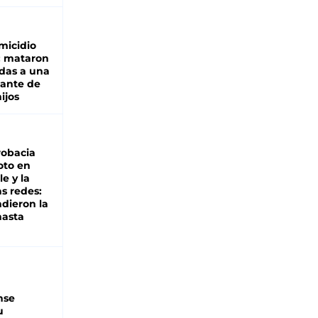
micidio
: mataron
das a una
lante de
hijos
robacia
oto en
le y la
as redes:
ndieron la
hasta
nse
u