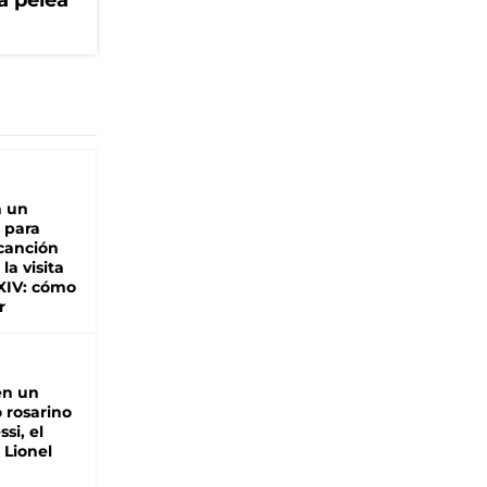
a pelea
n un
 para
 canción
 la visita
XIV: cómo
r
en un
 rosarino
si, el
 Lionel