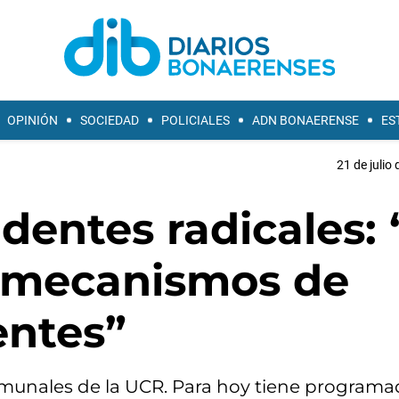
OPINIÓN
SOCIEDAD
POLICIALES
ADN BONAERENSE
ES
21 de julio
ndentes radicales: 
r mecanismos de
entes”
omunales de la UCR. Para hoy tiene program