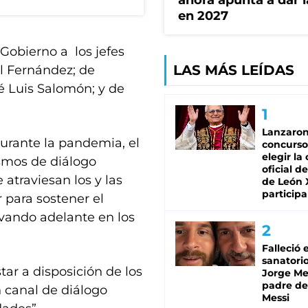
ahora apunta a dar l
en 2027
 Gobierno a los jefes
LAS MÁS LEÍDAS
 Fernández; de
sé Luis Salomón; y de
Lanzaro
 durante la pandemia, el
concurso
elegir la
smos de diálogo
oficial de
atraviesan los y las
de León 
participa
 para sostener el
evando adelante en los
Falleció 
sanatorio
ar a disposición de los
Jorge Mes
padre de
 canal de diálogo
Messi