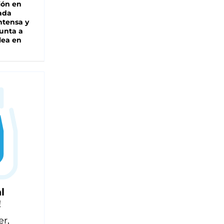
ión en
ada
intensa y
unta a
lea en
l
!
er,