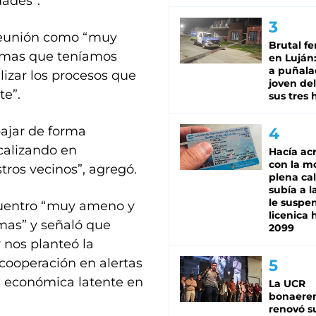
dades”.
 reunión como “muy
Brutal fe
temas que teníamos
en Luján
a puñala
lizar los procesos que
joven de
te”.
sus tres 
ajar de forma
calizando en
Hacía ac
con la m
tros vecinos”, agregó.
plena cal
subía a l
le suspe
ncuentro “muy ameno y
licenica 
mas” y señaló que
2099
 nos planteó la
cooperación en alertas
s económica latente en
La UCR
bonaere
renovó s