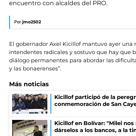
encuentro con alcaldes del PRO.
Por
jmo2502
El gobernador Axel Kicillof mantuvo ayer una 
intendentes radicales y sostuvo que hay que
diálogo permanentes para abordar las dificult
y las bonaerenses”.
Más noticias
Kicillof participó de la pereg
conmemoración de San Cay
Kicillof en Bolívar: "Milei no
dárselos a los bancos, a la t