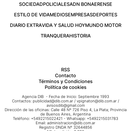
SOCIEDAD
POLICIALES
ADN BONAERENSE
ESTILO DE VIDA
MEDIOS
EMPRESAS
DEPORTES
DIARIO EXTRA
VIDA Y SALUD HOY
MUNDO MOTOR
TRANQUERA
HISTORIA
RSS
Contacto
Términos y Condiciones
Política de cookies
Agencia DIB - Fecha de Inicio: Septiembre 1993
Contactos:
publicidad@dib.com.ar
/
vpignaton@dib.com.ar
/
avisosdib@gmail.com
Dirección de las oficinas: Calle 48 Nº 726 Piso 4, La Plata; Provincia
de Buenos Aires, Argentina
Teléfono: +5492215022421 - Whatsapp: +5492215031783
Email:
administracion@dib.com.ar
Registro DNDA Nº 32644856