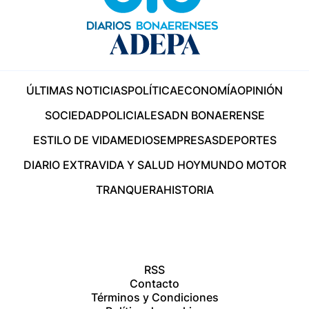
ÚLTIMAS NOTICIAS
POLÍTICA
ECONOMÍA
OPINIÓN
SOCIEDAD
POLICIALES
ADN BONAERENSE
ESTILO DE VIDA
MEDIOS
EMPRESAS
DEPORTES
DIARIO EXTRA
VIDA Y SALUD HOY
MUNDO MOTOR
TRANQUERA
HISTORIA
RSS
Contacto
Términos y Condiciones